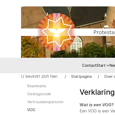
Contact
Start
Ni
U bevindt zich hier:
Startpagina
Over 
Reanimatie
Verklarin
Gedragscode
Vertrouwenspersoon
Wat is een VOG?
VOG
Een VOG is een Verk