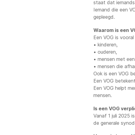
staat dat iemands 
Iemand die een VO
gepleegd.
Waarom is een VO
Een VOG is vooral
• kinderen,
• ouderen,
• mensen met een 
• mensen die afhank
Ook is een VOG be
Een VOG betekent n
Een VOG helpt men
mensen.
Is een VOG verpl
Vanaf 1 juli 2025
de generale synode