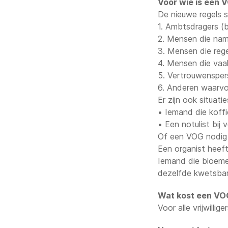
Voor wie is een V
De nieuwe regels st
1. Ambtsdragers (
2. Mensen die na
3. Mensen die reg
4. Mensen die vaa
5. Vertrouwenspe
6. Anderen waarvo
Er zijn ook situati
• Iemand die koff
• Een notulist bij 
Of een VOG nodig 
Een organist heeft
Iemand die bloeme
dezelfde kwetsbar
Wat kost een VO
Voor alle vrijwilli