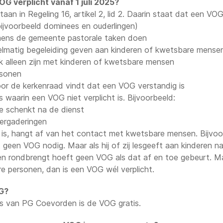
OG verplicht vanaf 1 juli 2025?
aan in Regeling 16, artikel 2, lid 2. Daarin staat dat een VOG 
bijvoorbeeld dominees en ouderlingen)
mens de gemeente pastorale taken doen
elmatig begeleiding geven aan kinderen of kwetsbare mense
k alleen zijn met kinderen of kwetsbare mensen
rsonen
or de kerkenraad vindt dat een VOG verstandig is
es waarin een VOG niet verplicht is. Bijvoorbeeld:
ie schenkt na de dienst
vergaderingen
is, hangt af van het contact met kwetsbare mensen. Bijvoo
 geen VOG nodig. Maar als hij of zij lesgeeft aan kinderen n
n rondbrengt hoeft geen VOG als dat af en toe gebeurt. Ma
e personen, dan is een VOG wél verplicht.
G?
gers van PG Coevorden is de VOG gratis.