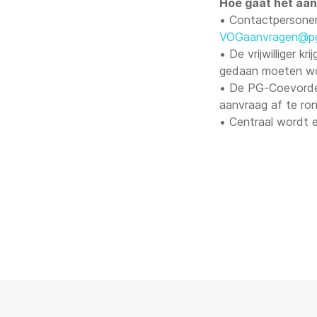
Hoe gaat het aa
• Contactpersonen
VOGaanvragen@pg
• De vrijwilliger 
gedaan moeten w
• De PG-Coevorden 
aanvraag af te ro
• Centraal wordt 