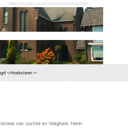
ANBI
startpagina
rooster
kerkgroet
redactie
login
ugd
Hoeksteen
terie van Justitie en Veiligheid. Hierin