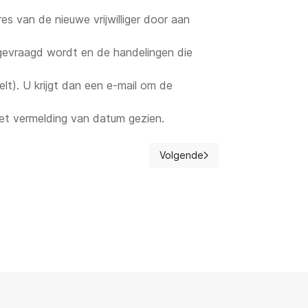
 van de nieuwe vrijwilliger door aan
ngevraagd wordt en de handelingen die
lt). U krijgt dan een e-mail om de
et vermelding van datum gezien.
Volgende
Volgende artikel: Jeugddienste