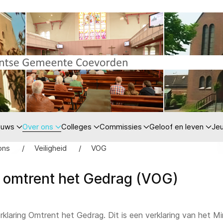
euws
Over ons
Colleges
Commissies
Geloof en leven
Je
ons
Veiligheid
VOG
g omtrent het Gedrag (VOG)
laring Omtrent het Gedrag. Dit is een verklaring van het Minis