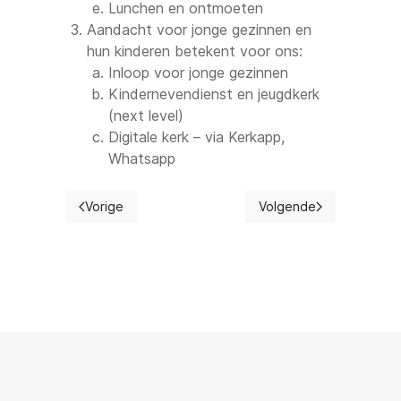
Lunchen en ontmoeten
Aandacht voor jonge gezinnen en
hun kinderen betekent voor ons:
Inloop voor jonge gezinnen
Kindernevendienst en jeugdkerk
(next level)
Digitale kerk – via Kerkapp,
Whatsapp
Vorige
Volgende
Vorig artikel: Predikanten
Volgende artikel: Orgel